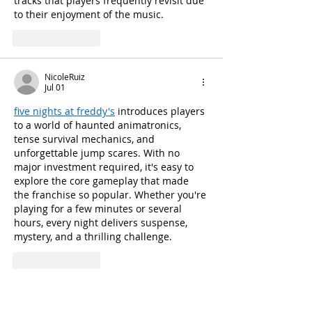
tracks that players frequently revisit due 
to their enjoyment of the music.
Like
Reply
NicoleRuiz
Jul 01
five nights at freddy's
 introduces players 
to a world of haunted animatronics, 
tense survival mechanics, and 
unforgettable jump scares. With no 
major investment required, it's easy to 
explore the core gameplay that made 
the franchise so popular. Whether you're 
playing for a few minutes or several 
hours, every night delivers suspense, 
mystery, and a thrilling challenge.
Like
Reply