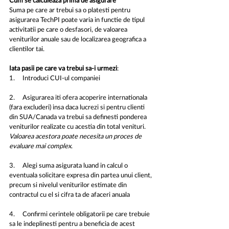
Cum se calculeaza prima de asigurare
Suma pe care ar trebui sa o platesti pentru 
asigurarea TechPI poate varia in functie de tipul 
activitatii pe care o desfasori, de valoarea 
veniturilor anuale sau de localizarea geografica a 
clientilor tai.
Iata pasii pe care va trebui sa-i urmezi
:
1.     Introduci CUI-ul companiei
2.     Asigurarea iti ofera acoperire internationala 
(fara excluderi) insa daca lucrezi si pentru clienti 
din SUA/Canada va trebui sa definesti ponderea 
veniturilor realizate cu acestia din total venituri. 
Valoarea acestora poate necesita un proces de 
evaluare mai complex
.
3.     Alegi suma asigurata luand in calcul o 
eventuala solicitare expresa din partea unui client, 
precum si nivelul veniturilor estimate din 
contractul cu el si cifra ta de afaceri anuala
4.     Confirmi cerintele obligatorii pe care trebuie 
sa le indeplinesti pentru a beneficia de acest 