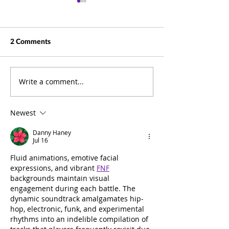
2 Comments
Write a comment...
Beyond Documents: How
Business Summit
ELO Puts Information at
Pictures
the Heart of Your
Newest
Business
Danny Haney
Jul 16
Fluid animations, emotive facial 
expressions, and vibrant 
FNF
backgrounds maintain visual 
engagement during each battle. The 
dynamic soundtrack amalgamates hip-
hop, electronic, funk, and experimental 
rhythms into an indelible compilation of 