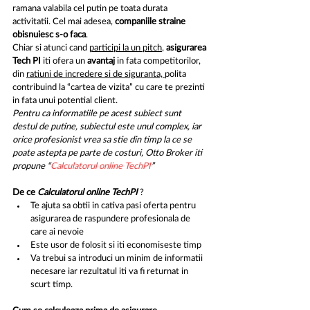
ramana valabila cel putin pe toata durata 
activitatii. Cel mai adesea, 
companiile straine 
obisnuiesc s-o faca
. 
Chiar si atunci cand 
participi la un pitch
, 
asigurarea 
Tech PI
 iti ofera un 
avantaj
 in fata competitorilor, 
din 
ratiuni de incredere si de siguranta, 
polita 
contribuind la “cartea de vizita” cu care te prezinti 
in fata unui potential client.
Pentru ca informatiile pe acest subiect sunt 
destul de putine, subiectul este unul complex, iar 
orice profesionist vrea sa stie din timp la ce se 
poate astepta pe parte de costuri, Otto Broker iti 
propune “
Calculatorul online TechPI
”
De ce 
Calculatorul online TechPI
 ?
Te ajuta sa obtii in cativa pasi oferta pentru 
asigurarea de raspundere profesionala de 
care ai nevoie
Este usor de folosit si iti economiseste timp 
Va trebui sa introduci un minim de informatii 
necesare iar rezultatul iti va fi returnat in 
scurt timp.