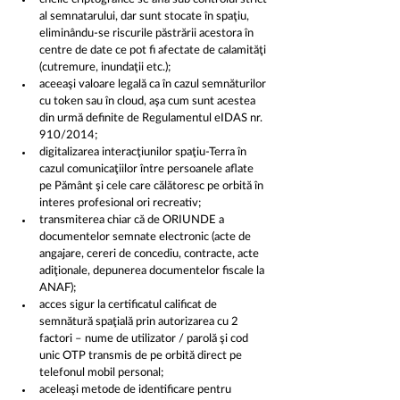
al semnatarului, dar sunt stocate în spaţiu, 
eliminându-se riscurile păstrării acestora în 
centre de date ce pot fi afectate de calamităţi 
(cutremure, inundaţii etc.);
aceeaşi valoare legală ca în cazul semnăturilor 
cu token sau în cloud, aşa cum sunt acestea 
din urmă definite de Regulamentul eIDAS nr. 
910/2014;
digitalizarea interacţiunilor spaţiu-Terra în 
cazul comunicaţiilor între persoanele aflate 
pe Pământ şi cele care călătoresc pe orbită în 
interes profesional ori recreativ;
transmiterea chiar că de ORIUNDE a 
documentelor semnate electronic (acte de 
angajare, cereri de concediu, contracte, acte 
adiţionale, depunerea documentelor fiscale la 
ANAF);
acces sigur la certificatul calificat de 
semnătură spaţială prin autorizarea cu 2 
factori – nume de utilizator / parolă şi cod 
unic OTP transmis de pe orbită direct pe 
telefonul mobil personal;
aceleaşi metode de identificare pentru 