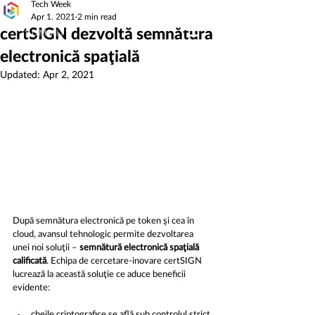
Tech Week
Apr 1, 2021
2 min read
certSIGN dezvoltă semnătura
electronică spaţială
Updated:
Apr 2, 2021
După semnătura electronică pe token şi cea în 
cloud, avansul tehnologic permite dezvoltarea 
unei noi soluţii – 
semnătură electronică spaţială 
calificată
. Echipa de cercetare-inovare certSIGN 
lucrează la această soluţie ce aduce beneficii 
evidente:
cheile criptografice se află sub controlul strict 