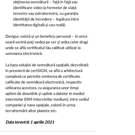
obţinerea semnăturii – faţă în faţă sau 
identificare video (a formelor de viaţă 
terestre sau extraterestre, cu garanţia 
identităţii de încredere – legătura între 
identitatea digitală şi cea reală).
Desigur, există şi un beneficiu personal – în orice 
seară senină poţi vedea pe cer şi arăta celor dragi 
unde se află certificatul tău calificat utilizat la 
semnarea electronică.
La baza soluţiei de semnătură spaţială, dezvoltată 
în premieră de certSIGN, se află o arhitectură 
complexă ce permite emiterea de certificate 
calificate de semnătură electronică, respectiv 
utilizarea acestora, cu asigurarea unor timpi 
optimi de downlink şi uplink a datelor în mediul 
interstelar (ISM-Interstellar medium), între sediul 
companiei şi nave spaţiale, colonii în urma 
terraformării altor planete etc.
Data terestră: 1 aprilie 2021