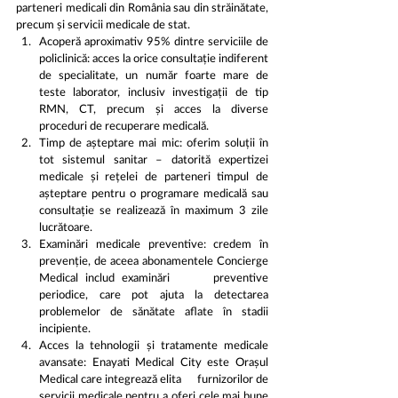
parteneri medicali din România sau din străinătate, 
precum și servicii medicale de stat.
Acoperă aproximativ 95% dintre serviciile de 
policlinică: acces la orice consultație indiferent 
de specialitate, un număr foarte mare de 
teste laborator, inclusiv investigații de tip  
RMN, CT, precum și acces la diverse 
proceduri de recuperare medicală.
Timp de așteptare mai mic: oferim soluții în 
tot sistemul sanitar – datorită expertizei 
medicale și rețelei de parteneri timpul de 
așteptare pentru o programare medicală sau 
consultație se realizează în maximum 3 zile 
lucrătoare.
Examinări medicale preventive: credem în 
prevenție, de aceea abonamentele Concierge 
Medical includ examinări      preventive 
periodice, care pot ajuta la detectarea 
problemelor de sănătate aflate în stadii 
incipiente.
Acces la tehnologii și tratamente medicale 
avansate: Enayati Medical City este Orașul 
Medical care integrează elita      furnizorilor de 
servicii medicale pentru a oferi cele mai bune 