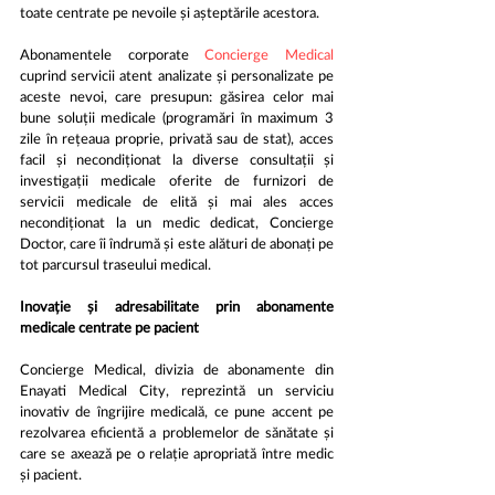
toate centrate pe nevoile și așteptările acestora. 
Abonamentele corporate 
Concierge Medical
cuprind servicii atent analizate și personalizate pe 
aceste nevoi, care presupun: găsirea celor mai 
bune soluții medicale (programări în maximum 3 
zile în rețeaua proprie, privată sau de stat), acces 
facil și necondiționat la diverse consultații și 
investigații medicale oferite de furnizori de 
servicii medicale de elită și mai ales acces 
necondiționat la un medic dedicat, Concierge 
Doctor, care îi îndrumă și este alături de abonați pe 
tot parcursul traseului medical. 
Inovație și adresabilitate prin abonamente 
medicale centrate pe pacient
Concierge Medical, divizia de abonamente din 
Enayati Medical City, reprezintă un serviciu 
inovativ de îngrijire medicală, ce pune accent pe 
rezolvarea eficientă a problemelor de sănătate și 
care se axează pe o relație apropriată între medic 
și pacient.