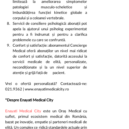
limitează la ameliorarea simptomelor 
patologiei musculo-scheletice și      
îmbunătățirea funcției kinetice globale a 
corpului și a coloanei vertebrale.
Servicii de consiliere psihologică: abonații pot 
apela la ajutorul unui psiholog experimentat 
pentru a fi îndrumat și pentru a clarifica 
problemele cu care se confruntă.
Confort și satisfacție: abonamentul Concierge 
Medical oferă abonaților un nivel mai ridicat 
de confort și satisfacție, datorită accesului la 
servicii medicale de elită, personalizate, 
necondiționate și la un nivel superior de 
atenție și grijă față de      pacient.
Vrei o ofertă personalizată? Contactează-ne: 
021.9362 | www.enayatimedicalcity.ro
*Despre Enayati Medical City
Enayati Medical City
 este un Oraș Medical cu 
suflet, primul ecosistem medical din România, 
bazat pe inovație, empatie și parteneri medicali de 
elită. Un complex ce ridică standardele actuale prin 