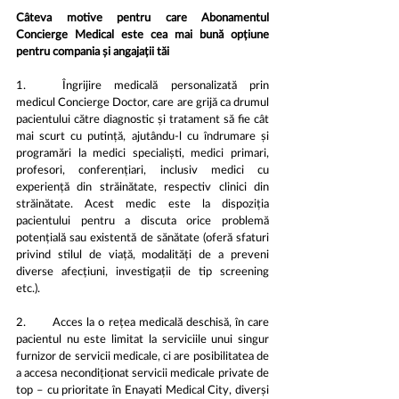
Câteva motive pentru care Abonamentul 
Concierge Medical este cea mai bună opțiune 
pentru compania și angajații tăi
1.	Îngrijire medicală personalizată prin 
medicul Concierge Doctor, care are grijă ca drumul 
pacientului către diagnostic și tratament să fie cât 
mai scurt cu putință, ajutându-l cu îndrumare și 
programări la medici specialiști, medici primari, 
profesori, conferențiari, inclusiv medici cu 
experiență din străinătate, respectiv clinici din 
străinătate. Acest medic este la dispoziția 
pacientului pentru a discuta orice problemă 
potențială sau existentă de sănătate (oferă sfaturi 
privind stilul de viață, modalități de a preveni 
diverse afecțiuni, investigații de tip screening 
etc.).
2.	Acces la o rețea medicală deschisă, în care 
pacientul nu este limitat la serviciile unui singur 
furnizor de servicii medicale, ci are posibilitatea de 
a accesa necondiționat servicii medicale private de 
top – cu prioritate în Enayati Medical City, diverși 