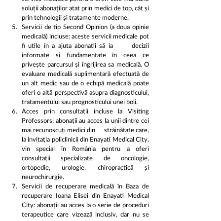
soluții abonaților atat prin medici de top, cât și 
prin tehnologii și tratamente moderne.
Servicii de tip Second Opinion (a doua opinie 
medicală) incluse: aceste servicii medicale pot 
fi utile în a ajuta abonatii să ia      decizii 
informate și fundamentate în ceea ce 
privește parcursul și îngrijirea sa medicală. O 
evaluare medicală suplimentară efectuată de 
un alt medic sau de o echipă medicală poate 
oferi o altă perspectivă asupra diagnosticului, 
tratamentului sau prognosticului unei boli.
Acces prin consultații incluse la Visiting 
Professors: abonații au acces la unii dintre cei 
mai recunoscuți medici din      străinătate care, 
la invitația policlinicii din Enayati Medical City, 
vin special în România pentru a oferi 
consultații specializate de oncologie, 
ortopedie, urologie, chiropractică și 
neurochirurgie.
Servicii de recuperare medicală în Baza de 
recuperare Ioana Elisei din Enayati Medical 
City: abonații au acces la o serie de proceduri 
terapeutice care vizează inclusiv, dar nu se 