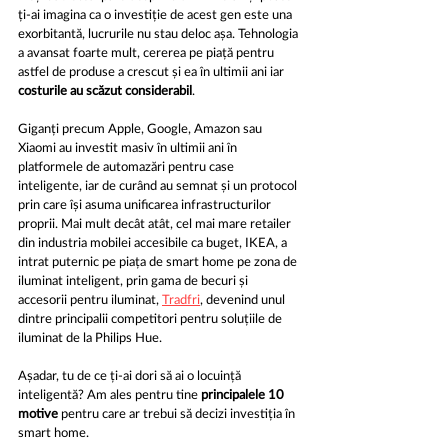
ți-ai imagina ca o investiție de acest gen este una 
exorbitantă, lucrurile nu stau deloc așa. Tehnologia 
a avansat foarte mult, cererea pe piață pentru 
astfel de produse a crescut și ea în ultimii ani iar 
costurile au scăzut considerabil
. 
Giganți precum Apple, Google, Amazon sau 
Xiaomi au investit masiv în ultimii ani în 
platformele de automazări pentru case 
inteligente, iar de curând au semnat și un protocol 
prin care își asuma unificarea infrastructurilor 
proprii. Mai mult decât atât, cel mai mare retailer 
din industria mobilei accesibile ca buget, IKEA, a 
intrat puternic pe piața de smart home pe zona de 
iluminat inteligent, prin gama de becuri și 
accesorii pentru iluminat, 
Tradfri
,
 devenind unul 
dintre principalii competitori pentru soluțiile de 
iluminat de la Philips Hue.
Așadar, tu de ce ți-ai dori să ai o locuință 
inteligentă? Am ales pentru tine 
principalele 10 
motive
 pentru care ar trebui să decizi investiția în 
smart home.