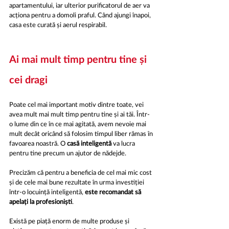
apartamentului, iar ulterior purificatorul de aer va 
acționa pentru a domoli praful. Când ajungi înapoi, 
casa este curată și aerul respirabil.
Ai mai mult timp pentru tine și 
cei dragi
Poate cel mai important motiv dintre toate, vei 
avea mult mai mult timp pentru tine și ai tăi. Într-
o lume din ce în ce mai agitată, avem nevoie mai 
mult decât oricând să folosim timpul liber rămas în 
favoarea noastră. O 
casă inteligentă
 va lucra 
pentru tine precum un ajutor de nădejde.
Precizăm că pentru a beneficia de cel mai mic cost 
și de cele mai bune rezultate în urma investiției 
într-o locuință inteligentă, 
este recomandat să 
apelați la profesioniști
. 
Există pe piață enorm de multe produse și 