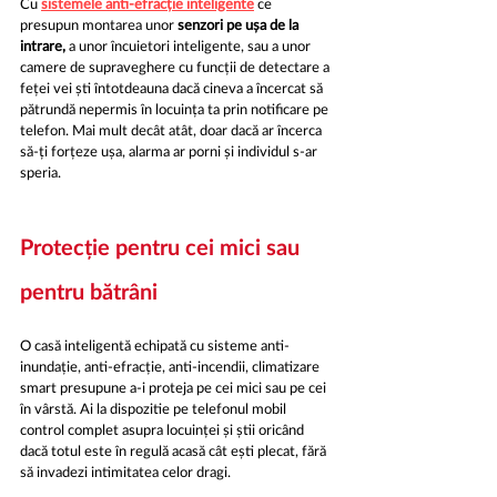
Cu 
sistemele anti-efracție inteligente
 ce 
presupun montarea unor 
senzori pe ușa de la 
intrare,
 a unor încuietori inteligente, sau a unor 
camere de supraveghere cu funcții de detectare a 
feței vei ști întotdeauna dacă cineva a încercat să 
pătrundă nepermis în locuința ta prin notificare pe 
telefon. Mai mult decât atât, doar dacă ar încerca 
să-ți forțeze ușa, alarma ar porni și individul s-ar 
speria.
Protecție pentru cei mici sau 
pentru bătrâni
O casă inteligentă echipată cu sisteme anti-
inundație, anti-efracție, anti-incendii, climatizare 
smart presupune a-i proteja pe cei mici sau pe cei 
în vârstă. Ai la dispozitie pe telefonul mobil 
control complet asupra locuinței și știi oricând 
dacă totul este în regulă acasă cât ești plecat, fără 
să invadezi intimitatea celor dragi.