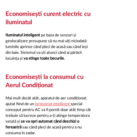
Economisești curent electric cu 
iluminatul
Iluminatul inteligent
 pe baza de senzori și 
geolocalizare presupune să nu mai uiți niciodată 
luminile aprinse când pleci de acasă sau când ieși 
din baie. Sistemul va ști atunci când ai părăsit 
locuința și 
va stinge toate becurile
.
Economisești la consumul cu 
Aerul Condiționat
Mai mult decât atât, aparatul de aer condiționat, 
ajutat fiind de un 
termostat inteligent 
special 
conceput pentru AC va fi pornit doar atât timp cât 
trebuie să lucreze pentru a-ți atinge temperatura 
setată și 
se va opri automat când deschizi o 
fereastră
 sau când pleci de acasă pentru a nu 
consuma în zadar. 