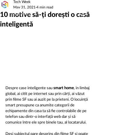
Tech Week
May 31, 2021
4 min read
10 motive să-ți dorești o casă
inteligentă
Despre case inteligente sau
 smart home
, in limbaj 
global, ai citit pe internet sau prin cărți, ai văzut 
prin filme SF sau ai auzit pe la prieteni. O locuință 
smart presupune ca anumite categorii de 
echipamente din casa ta să fie controlabile de pe 
telefon sau dintr-o interfață web dar și să 
comunice între ele spre binele tau, al locatarului.
Deși subiectul pare desprins din filme SF și poate 