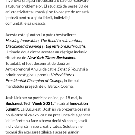
inventivă și a găsi întotdeauna o cale de rezolvare 
a tuturor problemelor. El studiază de peste 30 de 
ani creativitatea umană și se folosește de această 
ipoteză pentru a ajuta liderii, indivizii și 
comunitățile să crească.
Acesta este și autorul a patru bestsellere: 
Hacking Innovation
, 
The Road to reinvention
, 
Disciplined dreaming
 și 
Big little breakthroughs
. 
Ultimele două dintre acestea au câștigat inclusiv 
titulatura de 
New York Times Bestsellers
. 
Totodată, el fost desemnat de două ori 
Antreprenorul Anului de către 
Ernst & Young
 și a 
primit prestigiosul premiu 
United States 
Presidential Champion of Change
, în timpul 
mandatului președintelui Barack Obama.
Josh Linkner
 va participa online, pe 18 mai, la 
Bucharest Tech Week 2021, 
în cadrul 
Innovation 
Summit.
 La București, Josh își va prezenta cea mai 
nouă carte și va explica cum presiunea de a genera 
idei mărețe nu face altceva decât să copleșească 
individul și să inhibe creativitatea. Soluția vine 
tocmai din exersarea zilnică a acestei gândiri 