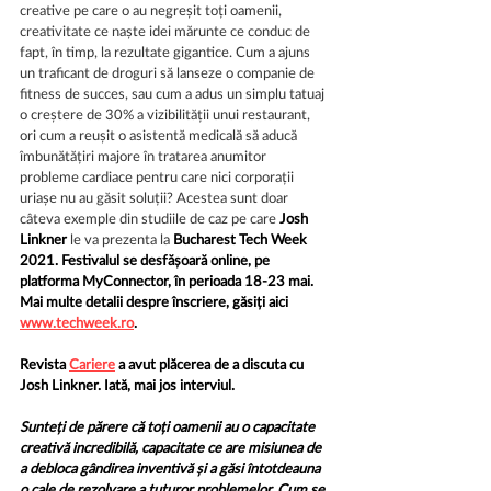
creative pe care o au negreșit toți oamenii, 
creativitate ce naște idei mărunte ce conduc de 
fapt, în timp, la rezultate gigantice. Cum a ajuns 
un traficant de droguri să lanseze o companie de 
fitness de succes, sau cum a adus un simplu tatuaj 
o creștere de 30% a vizibilității unui restaurant, 
ori cum a reușit o asistentă medicală să aducă 
îmbunătățiri majore în tratarea anumitor 
probleme cardiace pentru care nici corporații 
uriașe nu au găsit soluții? Acestea sunt doar 
câteva exemple din studiile de caz pe care 
Josh 
Linkner
 le va prezenta la 
Bucharest Tech Week 
2021. Festivalul se desfășoară online, pe 
platforma MyConnector, în perioada 18-23 mai. 
Mai multe detalii despre înscriere, găsiți aici 
www.techweek.ro
.
Revista 
Cariere
 a avut plăcerea de a discuta cu 
Josh Linkner. Iată, mai jos interviul.
Sunteți de părere că toți oamenii au o capacitate 
creativă incredibilă, capacitate ce are misiunea de 
a debloca gândirea inventivă și a găsi întotdeauna 
o cale de rezolvare a tuturor problemelor. Cum se 