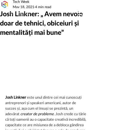
Tech Week
May 18, 2021
4 min read
Josh Linkner: „ Avem nevoie
doar de tehnici, obiceiuri și
mentalități mai bune”
Josh Linkner
 este unul dintre cei mai cunoscuți 
antreprenori și speakeri americani, autor de 
succes și, așa cum el însuși se prezintă, un 
adevărat
 creator de probleme
. Josh crede cu tărie 
că toți oamenii au o capacitate creativă incredibilă, 
capacitate ce are misiunea de a debloca gândirea 