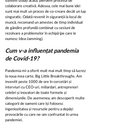
suntem izolați acasă, pierdem procesul de 
colaborare creativă. Adesea, cele mai bune idei 
sunt mai mult un proces de co-creare decât un lup 
singuratic. Odată revenit în siguranță la locul de 
muncă, recomand un amestec de timp individual 
de gândire profundă combinat cu sesiuni de 
rezolvare a problemelor în echipă (pe care le 
numesc Idea-Jamming).
Cum v-a influențat pandemia 
de Covid-19?
Pandemia mi-a oferit mult mai mult timp să lucrez 
la noua mea carte, Big Little Breakthroughs. Am 
investit peste 1000 de ore în cercetări și 
interviuri cu CEO-uri, miliardari, antreprenori 
celebri și inovatori de toate formele și 
dimensiunile. De asemenea, am descoperit multe 
categorii de oameni care își folosesc 
ingeniozitatea și resursele pentru a depăși 
provocările cu care ne-am confruntat în urma 
pandemiei.