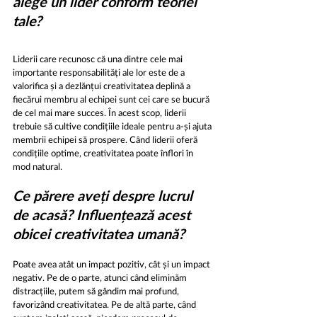
alege un lider conform teoriei 
tale?
Liderii care recunosc că una dintre cele mai 
importante responsabilități ale lor este de a 
valorifica și a dezlănțui creativitatea deplină a 
fiecărui membru al echipei sunt cei care se bucură 
de cel mai mare succes. În acest scop, liderii 
trebuie să cultive condițiile ideale pentru a-și ajuta 
membrii echipei să prospere. Când liderii oferă 
condițiile optime, creativitatea poate înflori în 
mod natural.
Ce părere aveți despre lucrul 
de acasă? Influențează acest 
obicei creativitatea umană?
Poate avea atât un impact pozitiv, cât și un impact 
negativ. Pe de o parte, atunci când eliminăm 
distracțiile, putem să gândim mai profund, 
favorizând creativitatea. Pe de altă parte, când 