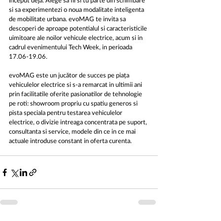
inceput deja. Alege sa fii si tu parte din schimbare 
si sa experimentezi o noua modalitate inteligenta 
de mobilitate urbana. evoMAG te invita sa 
descoperi de aproape potentialul si caracteristicile 
uimitoare ale noilor vehicule electrice, acum si in 
cadrul evenimentului Tech Week, in perioada 
17.06-19.06.
evoMAG este un jucător de succes pe piața 
vehiculelor electrice si s-a remarcat in ultimii ani 
prin facilitatile oferite pasionatilor de tehnologie 
pe roti: showroom propriu cu spatiu generos si 
pista speciala pentru testarea vehiculelor 
electrice, o divizie intreaga concentrata pe suport, 
consultanta si service, modele din ce in ce mai 
actuale introduse constant in oferta curenta.