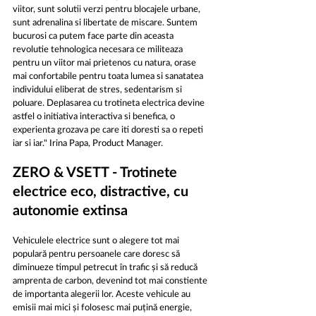
viitor, sunt solutii verzi pentru blocajele urbane, 
sunt adrenalina si libertate de miscare. Suntem 
bucurosi ca putem face parte din aceasta 
revolutie tehnologica necesara ce militeaza 
pentru un viitor mai prietenos cu natura, orase 
mai confortabile pentru toata lumea si sanatatea 
individului eliberat de stres, sedentarism si 
poluare. Deplasarea cu trotineta electrica devine 
astfel o initiativa interactiva si benefica, o 
experienta grozava pe care iti doresti sa o repeti 
iar si iar." Irina Papa, Product Manager.
ZERO & VSETT - Trotinete 
electrice eco, distractive, cu 
autonomie extinsa
Vehiculele electrice sunt o alegere tot mai 
populară pentru persoanele care doresc să 
diminueze timpul petrecut în trafic și să reducă 
amprenta de carbon, devenind tot mai constiente 
de importanta alegerii lor. Aceste vehicule au 
emisii mai mici și folosesc mai puțină energie, 