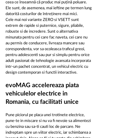
ceea ce înseamnă că produc mai puțină poluare. 
Ele sunt, de asemenea, mai ieftine pe termen lung 
datorită costurilor de întreținere mai mici.
Cele mai noi variante ZERO si VSETT sunt 
extrem de rapide si puternice, sigure, pliabile, 
robuste si de incredere. Sunt o alternativa 
minunata pentru cei care fac naveta, cei care nu 
au permis de conducere, livreaza mancare sau 
corespondenta, vor sa ocoleasca traficul greoi, 
pentru adolescenti sau pur si simplu pentru orice 
adult pasionat de tehnologie avansata incorporata 
intr-un pachet concentrat, un vehicul electric cu 
design contemporan si functii interactive.
evoMAG accelereaza piata 
vehiculelor electrice in 
Romania, cu facilitati unice
Pune piciorul pe placa unei trotinete electrice, 
pune-te in miscare si nu va fi nevoie sa alimentezi 
cu benzina sau sa-ti cauti loc de parcare. Ne 
indreptam spre un viitor electric, iar schimbarea a 