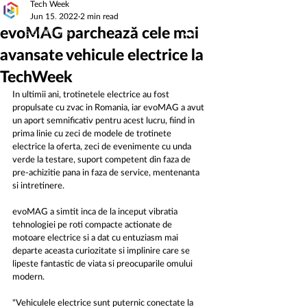
Tech Week
Jun 15, 2022
2 min read
evoMAG parchează cele mai
avansate vehicule electrice la
TechWeek
In ultimii ani, trotinetele electrice au fost 
propulsate cu zvac in Romania, iar evoMAG a avut 
un aport semnificativ pentru acest lucru, fiind in 
prima linie cu zeci de modele de trotinete 
electrice la oferta, zeci de evenimente cu unda 
verde la testare, suport competent din faza de 
pre-achizitie pana in faza de service, mentenanta 
si intretinere.
evoMAG a simtit inca de la inceput vibratia 
tehnologiei pe roti compacte actionate de 
motoare electrice si a dat cu entuziasm mai 
departe aceasta curiozitate si implinire care se 
lipeste fantastic de viata si preocuparile omului 
modern.
"Vehiculele electrice sunt puternic conectate la 