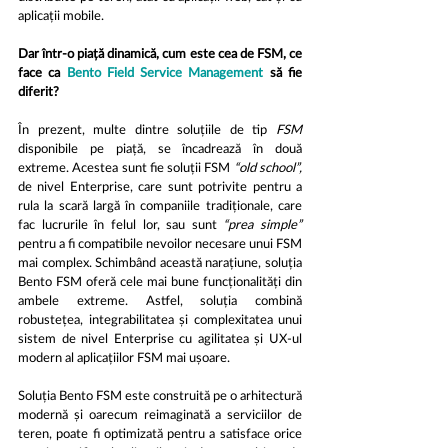
aplicații mobile. 
Dar într-o piață dinamică, cum este cea de FSM, ce 
face ca 
Bento Field Service Management
 să fie 
diferit?
În prezent, multe dintre soluțiile de tip 
FSM
disponibile pe piață, se încadrează în două 
extreme. Acestea sunt fie soluții FSM 
“old school”,
de nivel Enterprise, care sunt potrivite pentru a 
rula la scară largă în companiile tradiționale, care 
fac lucrurile în felul lor, sau sunt
 “prea simple” 
pentru a fi compatibile nevoilor necesare unui FSM 
mai complex. Schimbând această narațiune, soluția 
Bento FSM oferă cele mai bune funcționalități din 
ambele extreme. Astfel, soluția combină 
robustețea, integrabilitatea și complexitatea unui 
sistem de nivel Enterprise cu agilitatea și UX-ul 
modern al aplicațiilor FSM mai ușoare.
Soluția Bento FSM este construită pe o arhitectură 
modernă și oarecum reimaginată a serviciilor de 
teren, poate fi optimizată pentru a satisface orice 