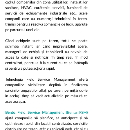
cadrul companiilor din zona utilităților, instalațiilor 
sanitare, HVAC, curățenie, servicii, furnizorii de 
servicii de echipamente industriale etc., acele 
companii care au numeroși tehnicieni în teren, 
trimiși pentru a rezolva comenzile de lucru apărute 
pe parcursul unei zile.
Când echipele sunt pe teren, totul se poate 
schimba instant iar când imprevizibilul apare, 
managerii de echipă și tehnicienii au nevoie de 
acces la date și notificări în timp real, în mod 
centralizat, pentru a fi la curent cu ce se întâmplă 
și pentru a putea acționa rapid.
Tehnologia Field Service Management oferă 
companiilor vizibilitate deplină în finalizarea 
sarcinilor angajaților aflați pe teren, permițându-le 
în același timp să vadă actualizările pe măsură ce 
acestea apar.
Bento Field Service Management
 (Bento FSM) 
ajută companiile să planifice, să anticipeze și să 
optimizeze rapid, din locații centralizate, serviciile 
distribuite pe teren, atât cu aplicații web, cât și cu 